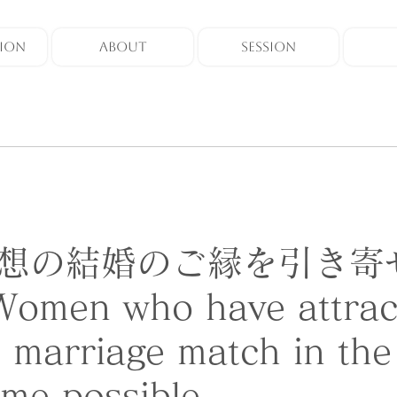
ION
ABOUT
SESSION
想の結婚のご縁を引き寄
men who have attrac
l marriage match in the
time possible.