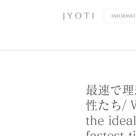
J Y O T I
INFORMAT
最速で理
性たち/ Wo
the idea
fastest 