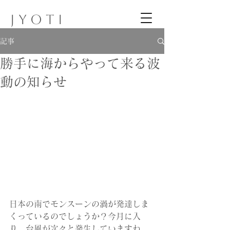
J Y O T I
記事
勝手に海からやって来る波
動の知らせ
日本の南でモンスーンの渦が発達しま
くっているのでしょうか？今月に入
り、台風が次々と発生していますね。