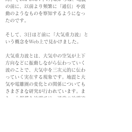
の前に、以前より頻繁に「通信」や波
動のようなものを察知するようになっ
たのです。
そして、3日ほど前に「大気重力波」と
いう概念をWeb上で見かけました。
大気重力波とは、大気中の空気が上下
方向などに振動しながら伝わっていく
波のことで、大気中を三次元的に伝わ
っていく実在する現象です。地震と大
気や電離圏の変化との関係についても
さまざまな研究が行われています。ま
た、大規模な地震では、通常の地震波
が観測地点へ到達する数秒前に、ごく
小さな重力場の変化が検出されたとい
う研究もあります。